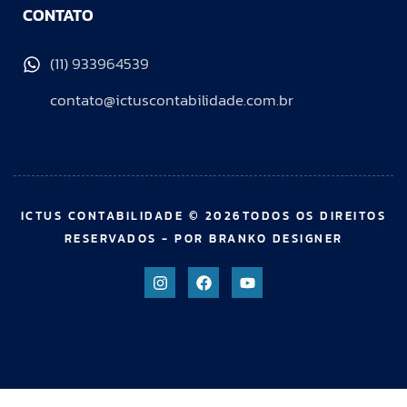
CONTATO
(11) 933964539
contato@ictuscontabilidade.com.br
ICTUS CONTABILIDADE © 2026TODOS OS DIREITOS
RESERVADOS - POR BRANKO DESIGNER
sibom güncel giriş
casibom giriş
casibom
casibom güncel gir