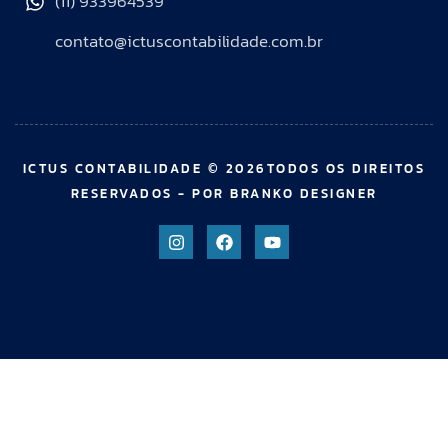
(11) 933964539
contato@ictuscontabilidade.com.br
ICTUS CONTABILIDADE © 2026TODOS OS DIREITOS
RESERVADOS - POR BRANKO DESIGNER
giriş
starzbet giriş
starzbet
starzbet güncel giriş
starzbet gir