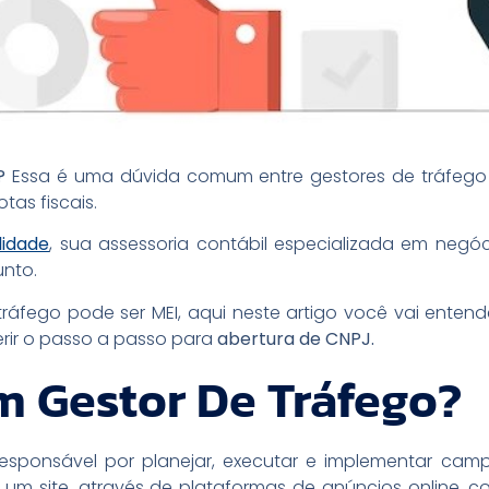
I?
Essa é uma dúvida comum entre gestores de tráfeg
tas fiscais.
lidade
, sua assessoria contábil especializada em negóci
nto.
 tráfego pode ser MEI, aqui neste artigo você vai ente
rir o passo a passo para
abertura de CNPJ.
m Gestor De Tráfego?
esponsável por planejar, executar e implementar ca
ara um site, através de plataformas de anúncios online