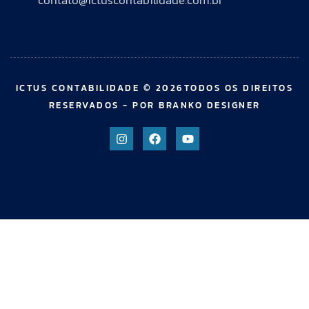
contato@ictuscontabilidade.com.br
ICTUS CONTABILIDADE © 2026TODOS OS DIREITOS
RESERVADOS - POR BRANKO DESIGNER
bom güncel giriş
casibom giriş
casibom
casibom güncel giri