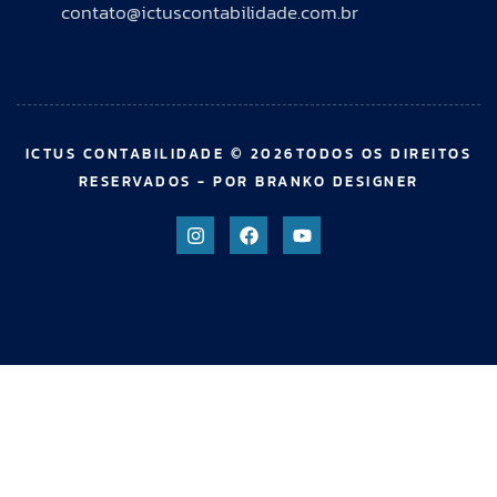
contato@ictuscontabilidade.com.br
ICTUS CONTABILIDADE © 2026TODOS OS DIREITOS
RESERVADOS - POR BRANKO DESIGNER
el giriş
casibom giriş
casibom
casibom güncel giriş
casibom